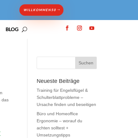
WILLKOMMEN50
BLOG
Neueste Beiträge
Training für Engelsflügel &
em
Schulterblattprobleme –
s das
Ursache finden und beseitigen
Büro und Homeoffice
Ergonomie – worauf du
achten solltest +
t
Umsetzungstipps