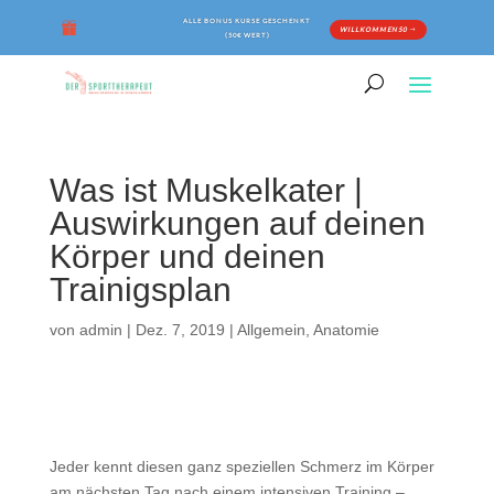
ALLE BONUS KURSE GESCHENKT
WILLKOMMEN50
(50€ WERT)
Was ist Muskelkater |
Auswirkungen auf deinen
Körper und deinen
Trainigsplan
von
admin
|
Dez. 7, 2019
|
Allgemein
,
Anatomie
Jeder kennt diesen ganz speziellen Schmerz im Körper
am nächsten Tag nach einem intensiven Training –