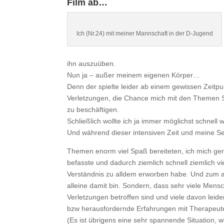
Film ab…
Ich (Nr.24) mit meiner Mannschaft in der D-Jugend
ihn auszuüben.
Nun ja – außer meinem eigenen Körper…
Denn der spielte leider ab einem gewissen Zeitpun
Verletzungen, die Chance mich mit den Themen Sp
zu beschäftigen.
Schließlich wollte ich ja immer möglichst schnell 
Und während dieser intensiven Zeit und meine Sel
Themen enorm viel Spaß bereiteten, ich mich ge
befasste und dadurch ziemlich schnell ziemlich v
Verständnis zu alldem erworben habe. Und zum a
alleine damit bin. Sondern, dass sehr viele Mens
Verletzungen betroffen sind und viele davon leide
bzw herausfordernde Erfahrungen mit Therapeut
(Es ist übrigens eine sehr spannende Situation,