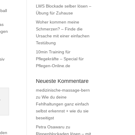
LWS Blockade selber lösen –
ball
Übung für Zuhause
Woher kommen meine
as
Schmerzen? – Finde die
ngen
Ursache mit einer einfachen
Testübung
10min Training für
Pflegekräfte – Special für
siv
Pflegen-Online.de
Neueste Kommentare
medizinische-massage-bern
zu
Wie du deine
r
Fehlhaltungen ganz einfach
selbst erkennst + wie du sie
beseitigst
Petra Osawaru
zu
äden
Rippenblockaden lösen – mit