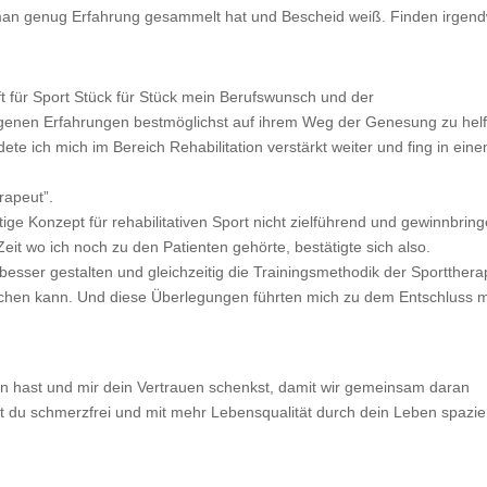
man genug Erfahrung gesammelt hat und Bescheid weiß. Finden irgen
t für Sport Stück für Stück mein Berufswunsch und der
genen Erfahrungen bestmöglichst auf ihrem Weg der Genesung zu hel
 ich mich im Bereich Rehabilitation verstärkt weiter und fing in ein
rapeut”.
ige Konzept für rehabilitativen Sport nicht zielführend und gewinnbrin
Zeit wo ich noch zu den Patienten gehörte, bestätigte sich also.
esser gestalten und gleichzeitig die Trainingsmethodik der Sportthera
chen kann. Und diese Überlegungen führten mich zu dem Entschluss 
n hast und mir dein Vertrauen schenkst, damit wir gemeinsam daran
it du schmerzfrei und mit mehr Lebensqualität durch dein Leben spazi