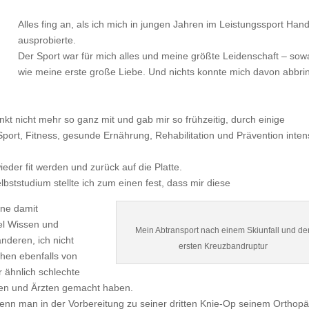
Alles fing an, als ich mich in jungen Jahren im Leistungssport Hand
ausprobierte.
Der Sport war für mich alles und meine größte Leidenschaft – sow
wie meine erste große Liebe. Und nichts konnte mich davon abbri
kt nicht mehr so ganz mit und gab mir so frühzeitig, durch einige
ort, Fitness, gesunde Ernährung, Rehabilitation und Prävention inten
wieder fit werden und zurück auf die Platte.
bststudium stellte ich zum einen fest, dass mir diese
rne damit
iel Wissen und
Mein Abtransport nach einem Skiunfall und de
nderen, ich nicht
ersten Kreuzbandruptur
chen ebenfalls von
r ähnlich schlechte
en und Ärzten gemacht haben.
 wenn man in der Vorbereitung zu seiner dritten Knie-Op seinem Orthop