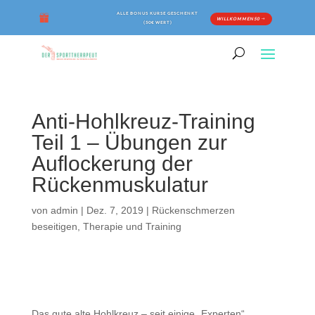
ALLE BONUS KURSE GESCHENKT
WILLKOMMEN50
(50€ WERT)
Anti-Hohlkreuz-Training
Teil 1 – Übungen zur
Auflockerung der
Rückenmuskulatur
von
admin
|
Dez. 7, 2019
|
Rückenschmerzen
beseitigen
,
Therapie und Training
Das gute alte Hohlkreuz – seit einige „Experten“