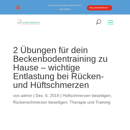
ALLE BONUS KURSE GESCHENKT
WILLKOMMEN50
(50€ WERT)
2 Übungen für dein
Beckenbodentraining zu
Hause – wichtige
Entlastung bei Rücken-
und Hüftschmerzen
von
admin
|
Dez. 6, 2019
|
Hüftschmerzen beseitigen
,
Rückenschmerzen beseitigen
,
Therapie und Training