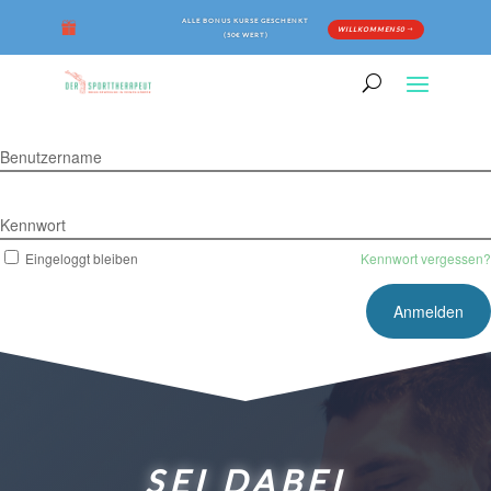
ALLE BONUS KURSE GESCHENKT
WILLKOMMEN50
(50€ WERT)
Benutzername
Kennwort
Eingeloggt bleiben
Kennwort vergessen?
SEI DABEI