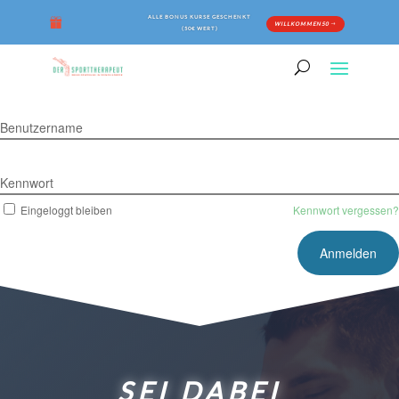
ALLE BONUS KURSE GESCHENKT
WILLKOMMEN50
(50€ WERT)
Benutzername
Kennwort
Eingeloggt bleiben
Kennwort vergessen?
SEI DABEI