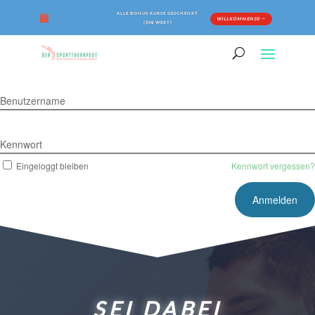
ALLE BONUS KURSE GESCHENKT
WILLKOMMEN50
(50€ WERT)
Benutzername
Kennwort
Eingeloggt bleiben
Kennwort vergessen?
SEI DABEI