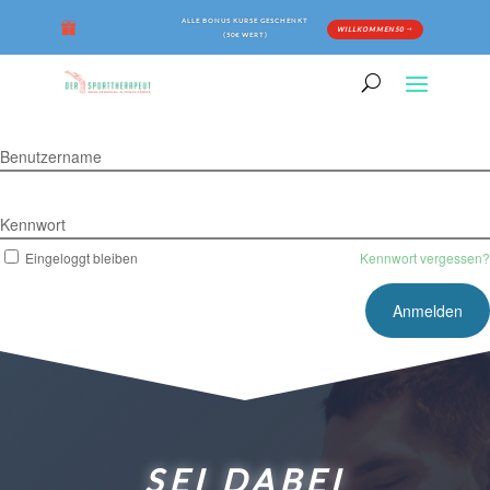
ALLE BONUS KURSE GESCHENKT
WILLKOMMEN50
(50€ WERT)
Benutzername
Kennwort
Eingeloggt bleiben
Kennwort vergessen?
SEI DABEI