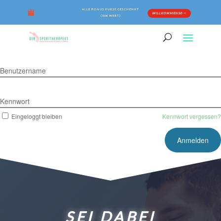
ALLE BONUS KURSE GESCHENKT
WILLKOMMEN50
(50€ WERT)
Benutzername
Kennwort
Eingeloggt bleiben
Kennwort vergessen?
SEI DABEI