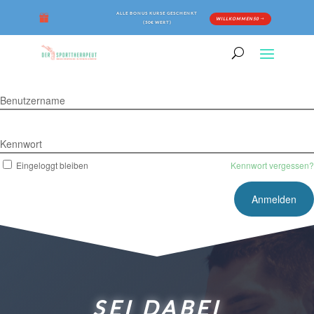
ALLE BONUS KURSE GESCHENKT
WILLKOMMEN50
(50€ WERT)
Benutzername
Kennwort
Eingeloggt bleiben
Kennwort vergessen?
SEI DABEI