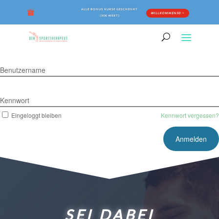
ALLE BONUS KURSE GESCHENKT
WILLKOMMEN50
(50€ WERT)
Benutzername
Kennwort
Eingeloggt bleiben
Kennwort vergessen?
SEI DABEI