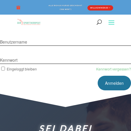
ALLE BONUS KURSE GESCHENKT
WILLKOMMEN50
(50€ WERT)
Benutzername
Kennwort
Eingeloggt bleiben
Kennwort vergessen?
SEI DABEI