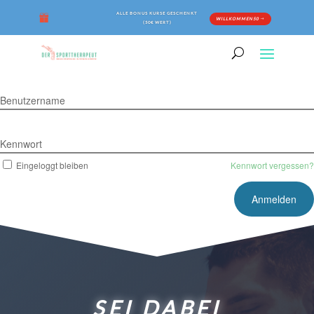
ALLE BONUS KURSE GESCHENKT
WILLKOMMEN50
(50€ WERT)
Benutzername
Kennwort
Eingeloggt bleiben
Kennwort vergessen?
SEI DABEI