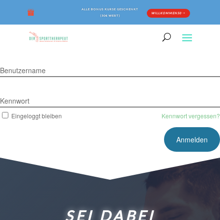
ALLE BONUS KURSE GESCHENKT
WILLKOMMEN50
(50€ WERT)
Benutzername
Kennwort
Eingeloggt bleiben
Kennwort vergessen?
SEI DABEI