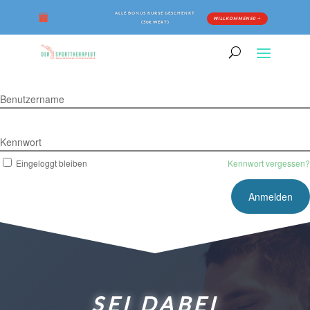
ALLE BONUS KURSE GESCHENKT
WILLKOMMEN50
(50€ WERT)
Benutzername
Kennwort
Eingeloggt bleiben
Kennwort vergessen?
SEI DABEI